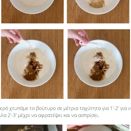
ερό χτυπάμε το βούτυρο σε μέτρια ταχύτητα για 1'-2' για ν
α 2'-3' μέχρι να αφρατέψει και να ασπρίσει.