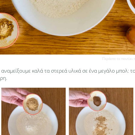
Περάστε το ποντίκι 
 αναμείξουμε καλά τα στερεά υλικά σε ένα μεγάλο μπολ: το 
ρη.