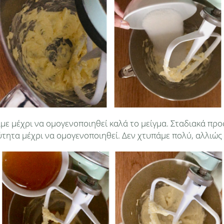
άμε μέχρι να ομογενοποιηθεί καλά το μείγμα. Σταδιακά προ
ύτητα μέχρι να ομογενοποιηθεί. Δεν χτυπάμε πολύ, αλλιώς